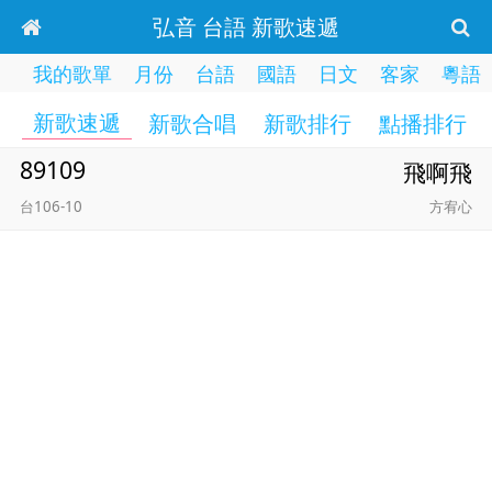
弘音 台語 新歌速遞
我的歌單
月份
台語
國語
日文
客家
粵語
新歌速遞
新歌合唱
新歌排行
點播排行
89109
飛啊飛
台106-10
方宥心