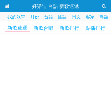
好樂迪 台語 新歌速遞
我的歌單
月份
台語
國語
日文
客家
粵語
新歌速遞
新歌合唱
新歌排行
點播排行