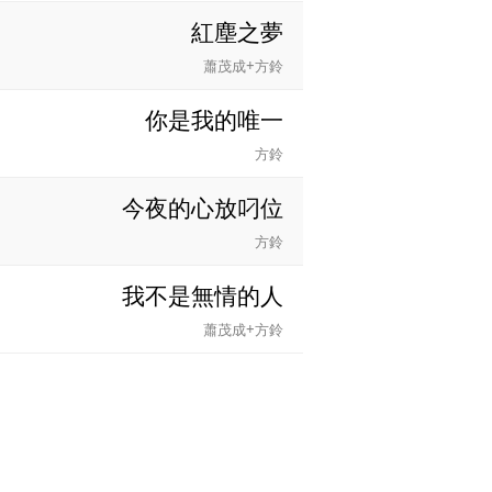
紅塵之夢
蕭茂成+方鈴
你是我的唯一
方鈴
今夜的心放叼位
方鈴
我不是無情的人
蕭茂成+方鈴