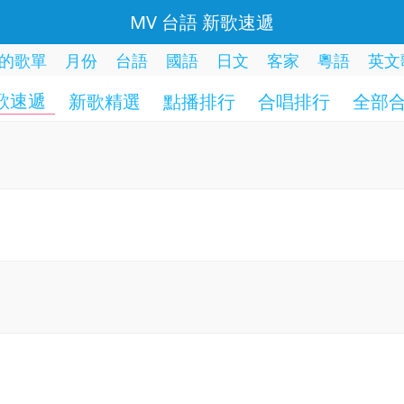
MV 台語 新歌速遞
的歌單
月份
台語
國語
日文
客家
粵語
英文
歌速遞
新歌精選
點播排行
合唱排行
全部