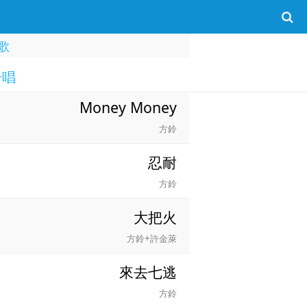
歌
合唱
Money Money
方鈴
忍耐
方鈴
大把火
方鈴+許金萊
來去七逃
方鈴