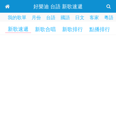
好樂迪 台語 新歌速遞
我的歌單
月份
台語
國語
日文
客家
粵語
新歌速遞
新歌合唱
新歌排行
點播排行