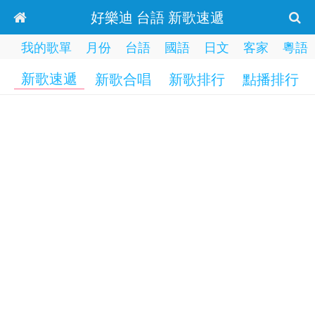
好樂迪 台語 新歌速遞
我的歌單
月份
台語
國語
日文
客家
粵語
新歌速遞
新歌合唱
新歌排行
點播排行