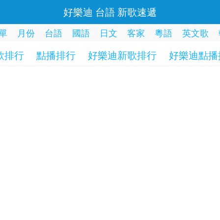
好樂迪 台語 新歌速遞
單
月份
台語
國語
日文
客家
粵語
英文歌
歌排行
點播排行
好樂迪新歌排行
好樂迪點播