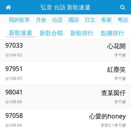
弘音 台語 新歌速遞
我的歌單
月份
台語
國語
日文
客家
粵語
新歌速遞
新歌合唱
新歌排行
點播排行
97033
心花開
台104-03
李千娜
97951
紅塵笑
台108-05
李千娜
98041
查某囡仔
台108-09
李千娜
97058
心愛的honey
台104-04
李李仁+李千娜