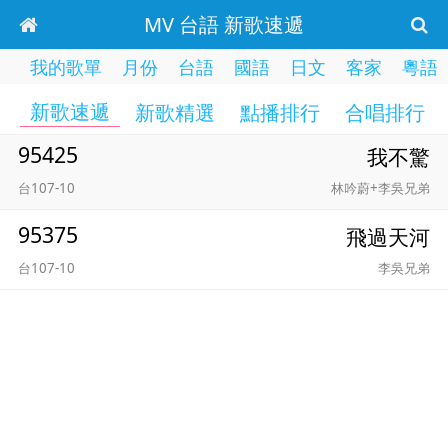
MV 台語 新歌速遞
我的歌單
月份
台語
國語
日文
客家
粵語
新歌速遞
新歌精選
點播排行
合唱排行
95425
我不驚
台107-10
林吟蔚+李吳兄弟
95375
飛過天河
台107-10
李吳兄弟