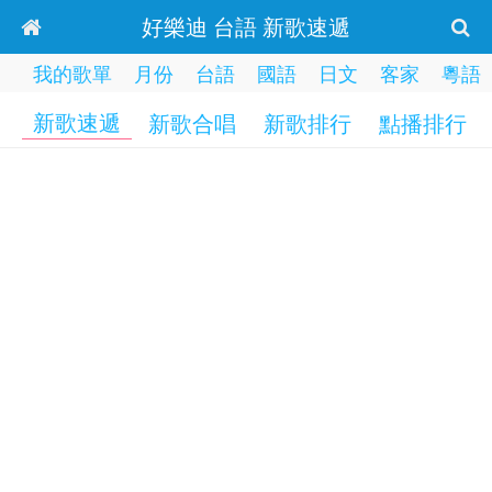
好樂迪 台語 新歌速遞
我的歌單
月份
台語
國語
日文
客家
粵語
新歌速遞
新歌合唱
新歌排行
點播排行