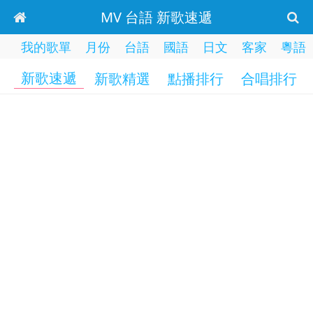
MV 台語 新歌速遞
我的歌單
月份
台語
國語
日文
客家
粵語
新歌速遞
新歌精選
點播排行
合唱排行