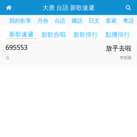
大唐 台語 新歌速遞
我的歌單
月份
台語
國語
日文
客家
粵語
新歌速遞
新歌合唱
新歌排行
點播排行
695553
放乎去啦
台
李開麗