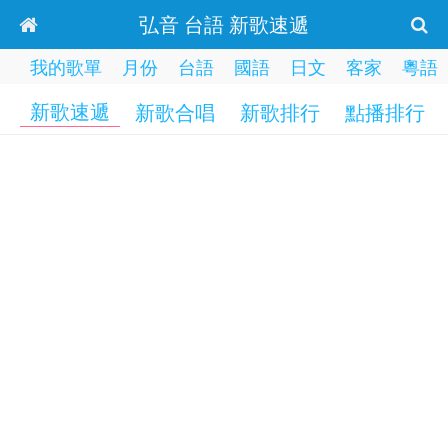
弘音 台語 新歌速遞
我的歌單
月份
台語
國語
日文
客家
粵語
新歌速遞
新歌合唱
新歌排行
點播排行