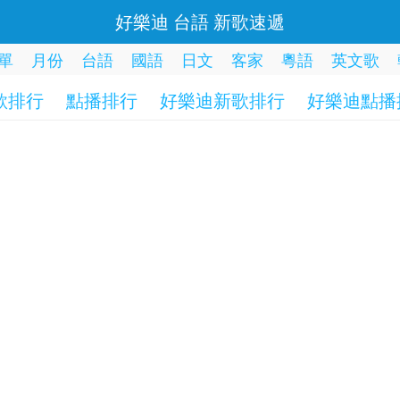
好樂迪 台語 新歌速遞
單
月份
台語
國語
日文
客家
粵語
英文歌
歌排行
點播排行
好樂迪新歌排行
好樂迪點播