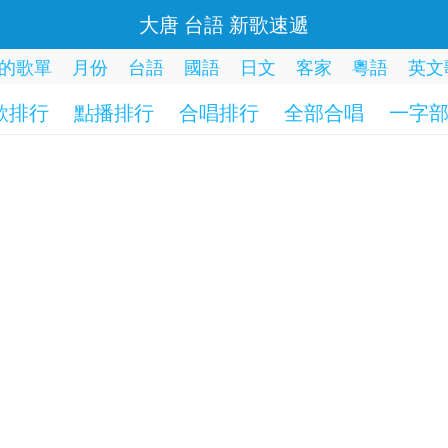
大唐 台語 新歌速遞
的歌單
月份
台語
國語
日文
客家
粵語
英文
歌排行
點播排行
合唱排行
全部合唱
一字