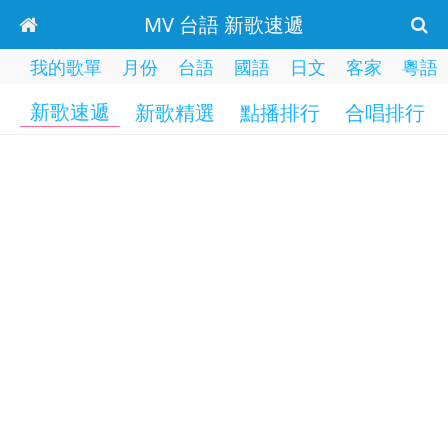
MV 台語 新歌速遞
我的歌單
月份
台語
國語
日文
客家
粵語
新歌速遞
新歌精選
點播排行
合唱排行