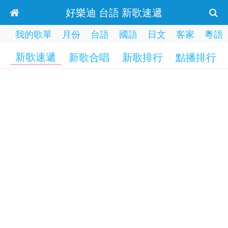
好樂迪 台語 新歌速遞
我的歌單
月份
台語
國語
日文
客家
粵語
新歌速遞
新歌合唱
新歌排行
點播排行