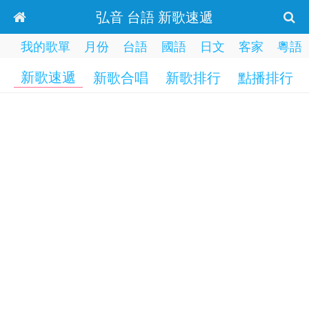
弘音 台語 新歌速遞
我的歌單
月份
台語
國語
日文
客家
粵語
新歌速遞
新歌合唱
新歌排行
點播排行