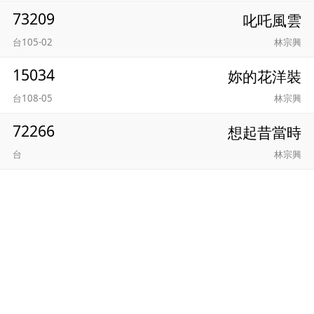
73209
叱吒風雲
台105-02
林宗興
15034
妳的花洋裝
台108-05
林宗興
72266
想起昔當時
台
林宗興