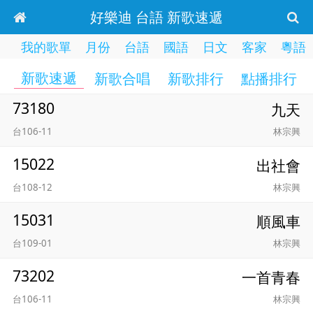
好樂迪 台語 新歌速遞
我的歌單
月份
台語
國語
日文
客家
粵語
新歌速遞
新歌合唱
新歌排行
點播排行
73180
九天
台106-11
林宗興
15022
出社會
台108-12
林宗興
15031
順風車
台109-01
林宗興
73202
一首青春
台106-11
林宗興