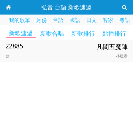
弘音 台語 新歌速遞
我的歌單
月份
台語
國語
日文
客家
粵語
新歌速遞
新歌合唱
新歌排行
點播排行
22885
凡間五魔陣
台
林建泰