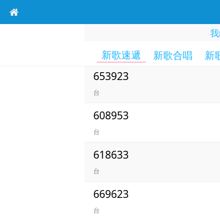
我
新歌速遞
新歌合唱
新
653923
台
608953
台
618633
台
669623
台