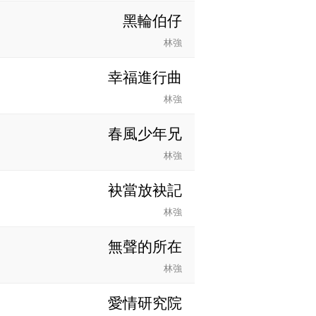
黑輪伯仔
林強
幸福進行曲
林強
春風少年兄
林強
袂當放袂記
林強
無聲的所在
林強
愛情研究院