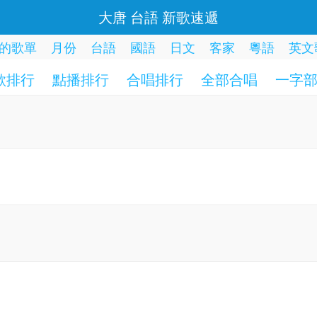
大唐 台語 新歌速遞
的歌單
月份
台語
國語
日文
客家
粵語
英文
歌排行
點播排行
合唱排行
全部合唱
一字