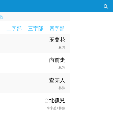
歌
部
二字部
三字部
四字部
五字部
六字部
玉蘭花
林強
向前走
林強
查某人
林強
台北孤兒
李宗盛+林強