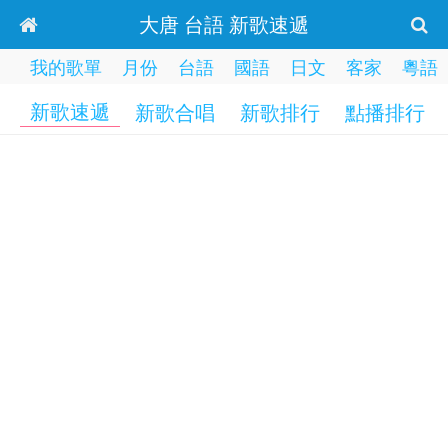
大唐 台語 新歌速遞
我的歌單
月份
台語
國語
日文
客家
粵語
新歌速遞
新歌合唱
新歌排行
點播排行