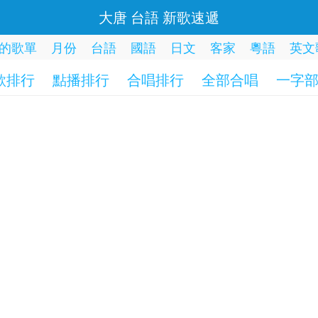
大唐 台語 新歌速遞
的歌單
月份
台語
國語
日文
客家
粵語
英文
歌排行
點播排行
合唱排行
全部合唱
一字