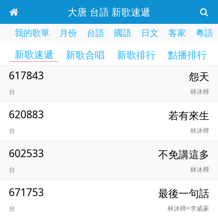
大唐 台語 新歌速遞
我的歌單
月份
台語
國語
日文
客家
粵語
新歌速遞
新歌合唱
新歌排行
點播排行
617843
怨天
台
林沐樺
620883
若有來生
台
林沐樺
602533
不免講這多
台
林沐樺
671753
最後一句話
台
林沐樺+李威豪