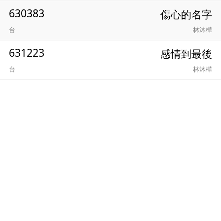
630383
傷心的名字
台
林沐樺
631223
感情到最後
台
林沐樺