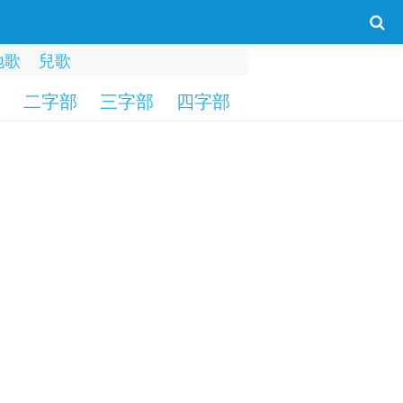
地歌
兒歌
部
二字部
三字部
四字部
五字部
六字部