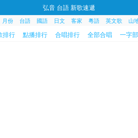
弘音 台語 新歌速遞
月份
台語
國語
日文
客家
粵語
英文歌
山
歌排行
點播排行
合唱排行
全部合唱
一字