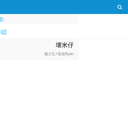
歌
合唱
壞米仔
楊士弘+屁孩Ryan