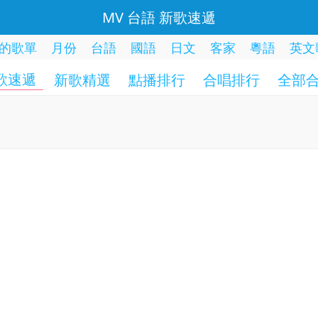
MV 台語 新歌速遞
的歌單
月份
台語
國語
日文
客家
粵語
英文
歌速遞
新歌精選
點播排行
合唱排行
全部