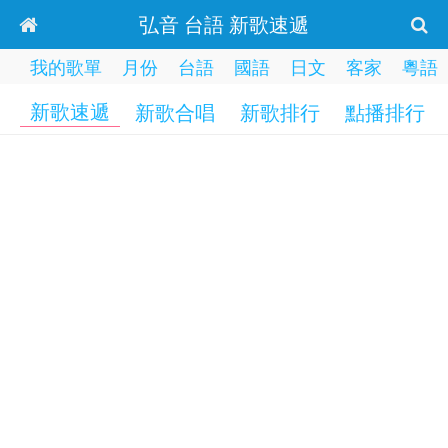
弘音 台語 新歌速遞
我的歌單
月份
台語
國語
日文
客家
粵語
新歌速遞
新歌合唱
新歌排行
點播排行