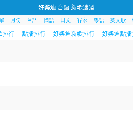
好樂迪 台語 新歌速遞
單
月份
台語
國語
日文
客家
粵語
英文歌
歌排行
點播排行
好樂迪新歌排行
好樂迪點播