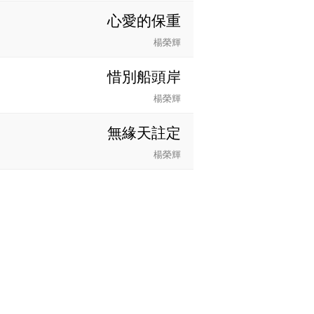
心愛的保重
楊榮輝
惜別船頭岸
楊榮輝
無緣天註定
楊榮輝