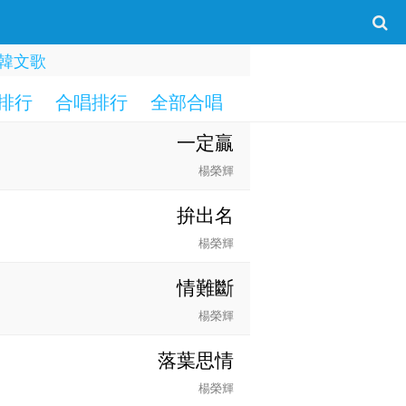
韓文歌
排行
合唱排行
全部合唱
一字部
二字部
一定贏
楊榮輝
拚出名
楊榮輝
情難斷
楊榮輝
落葉思情
楊榮輝