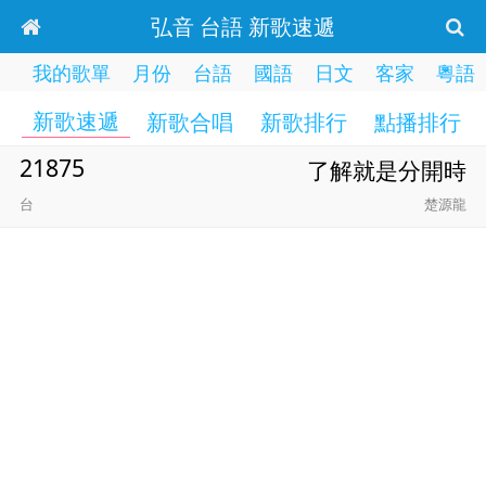
弘音 台語 新歌速遞
我的歌單
月份
台語
國語
日文
客家
粵語
新歌速遞
新歌合唱
新歌排行
點播排行
21875
了解就是分開時
台
楚源龍