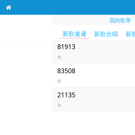
我的歌單
新歌速遞
新歌合唱
新
81913
台
83508
台
21135
台