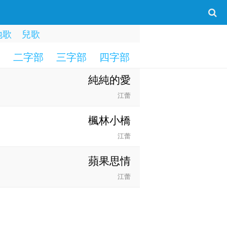
地歌
兒歌
部
二字部
三字部
四字部
五字部
六字部
純純的愛
江蕾
楓林小橋
江蕾
蘋果思情
江蕾