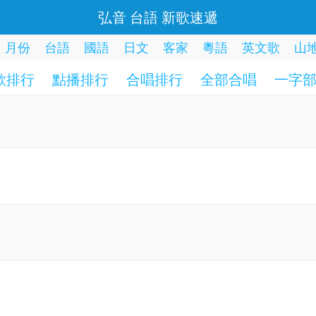
弘音 台語 新歌速遞
月份
台語
國語
日文
客家
粵語
英文歌
山
歌排行
點播排行
合唱排行
全部合唱
一字