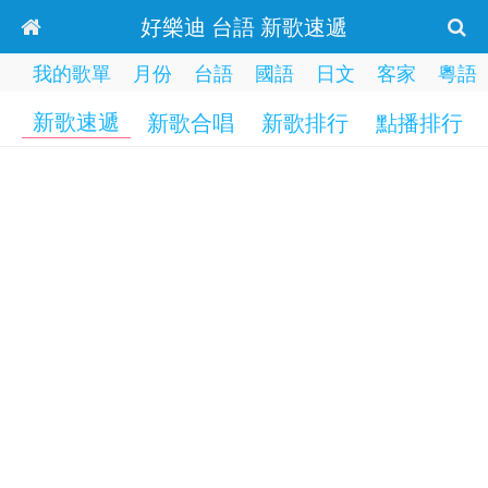
好樂迪 台語 新歌速遞
我的歌單
月份
台語
國語
日文
客家
粵語
新歌速遞
新歌合唱
新歌排行
點播排行