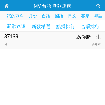
MV 台語 新歌速遞
我的歌單
月份
台語
國語
日文
客家
粵語
新歌速遞
新歌精選
點播排行
合唱排行
37133
為你賭一生
台
洪翊萱