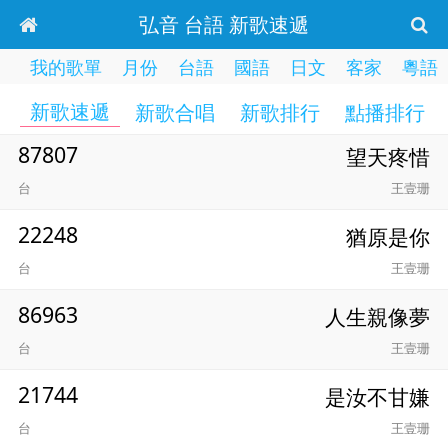
弘音 台語 新歌速遞
我的歌單
月份
台語
國語
日文
客家
粵語
新歌速遞
新歌合唱
新歌排行
點播排行
87807
望天疼惜
台
王壹珊
22248
猶原是你
台
王壹珊
86963
人生親像夢
台
王壹珊
21744
是汝不甘嫌
台
王壹珊