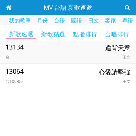
MV 台語 新歌速遞
我的歌單
月份
台語
國語
日文
客家
粵語
新歌速遞
新歌精選
點播排行
合唱排行
13134
違背天意
台
王文
13064
心愛請堅強
台100-06
王文