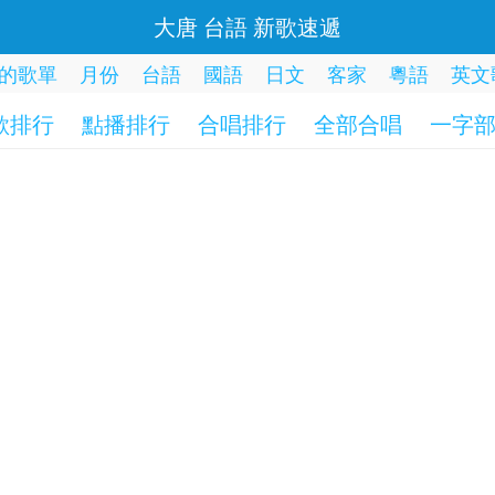
大唐 台語 新歌速遞
的歌單
月份
台語
國語
日文
客家
粵語
英文
歌排行
點播排行
合唱排行
全部合唱
一字