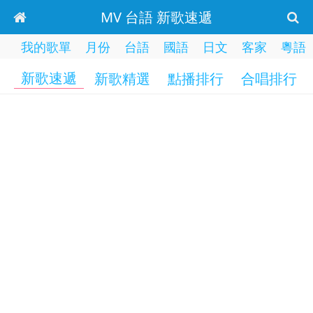
MV 台語 新歌速遞
我的歌單
月份
台語
國語
日文
客家
粵語
新歌速遞
新歌精選
點播排行
合唱排行