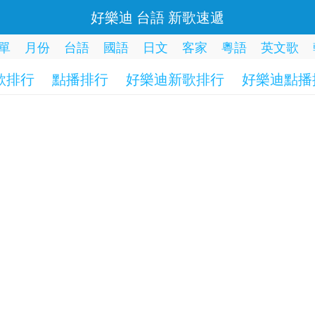
好樂迪 台語 新歌速遞
單
月份
台語
國語
日文
客家
粵語
英文歌
歌排行
點播排行
好樂迪新歌排行
好樂迪點播