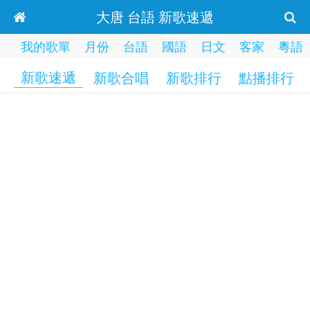
大唐 台語 新歌速遞
我的歌單
月份
台語
國語
日文
客家
粵語
新歌速遞
新歌合唱
新歌排行
點播排行