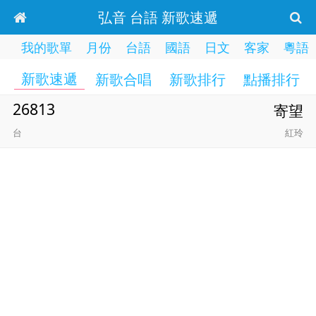
弘音 台語 新歌速遞
我的歌單
月份
台語
國語
日文
客家
粵語
新歌速遞
新歌合唱
新歌排行
點播排行
26813
寄望
台
紅玲