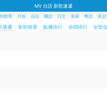
MV 台語 新歌速遞
的歌單
月份
台語
國語
日文
客家
粵語
英文
歌速遞
新歌精選
點播排行
合唱排行
全部