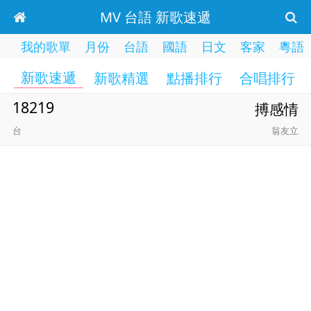
MV 台語 新歌速遞
我的歌單
月份
台語
國語
日文
客家
粵語
新歌速遞
新歌精選
點播排行
合唱排行
18219
搏感情
台
翁友立