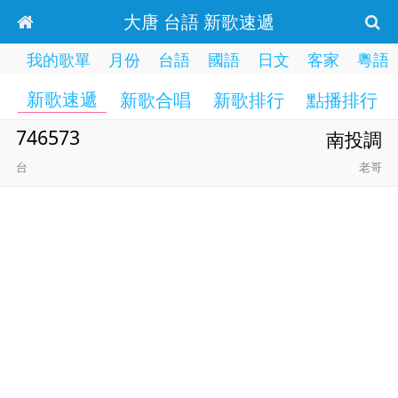
大唐 台語 新歌速遞
我的歌單
月份
台語
國語
日文
客家
粵語
新歌速遞
新歌合唱
新歌排行
點播排行
746573
南投調
台
老哥