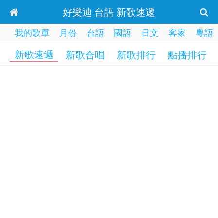
好樂迪 台語 新歌速遞
我的歌單
月份
台語
國語
日文
客家
粵語
新歌速遞
新歌合唱
新歌排行
點播排行