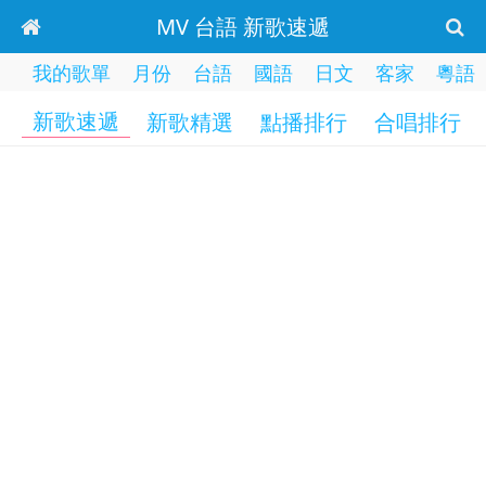
MV 台語 新歌速遞
我的歌單
月份
台語
國語
日文
客家
粵語
新歌速遞
新歌精選
點播排行
合唱排行