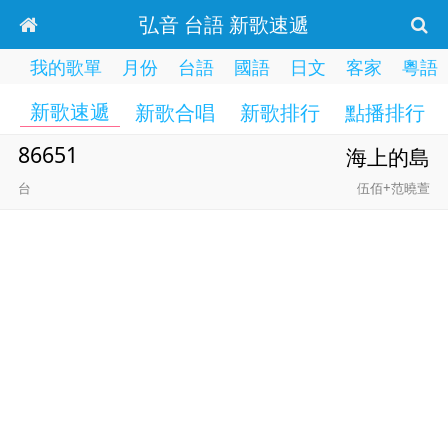
弘音 台語 新歌速遞
我的歌單
月份
台語
國語
日文
客家
粵語
新歌速遞
新歌合唱
新歌排行
點播排行
86651
海上的島
台
伍佰+范曉萱