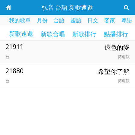
弘音 台語 新歌速遞
我的歌單
月份
台語
國語
日文
客家
粵語
新歌速遞
新歌合唱
新歌排行
點播排行
21911
退色的愛
台
茆惠觀
21880
希望你了解
台
茆惠觀