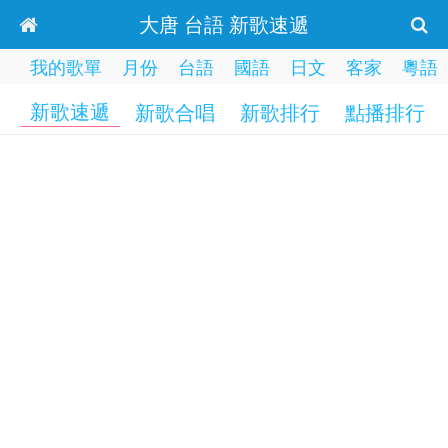
大唐 台語 新歌速遞
我的歌單
月份
台語
國語
日文
客家
粵語
新歌速遞
新歌合唱
新歌排行
點播排行