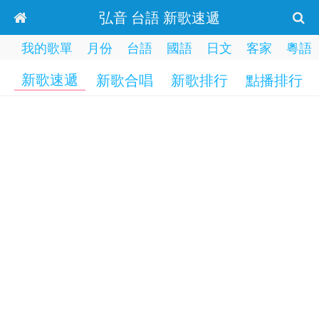
弘音 台語 新歌速遞
我的歌單
月份
台語
國語
日文
客家
粵語
新歌速遞
新歌合唱
新歌排行
點播排行