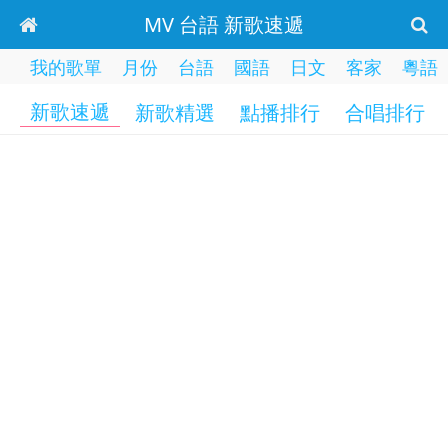
MV 台語 新歌速遞
我的歌單
月份
台語
國語
日文
客家
粵語
新歌速遞
新歌精選
點播排行
合唱排行