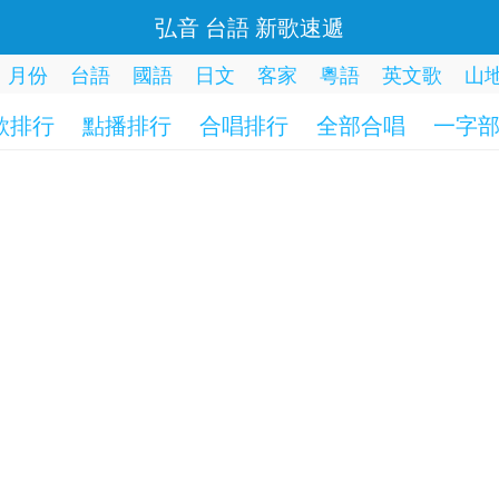
弘音 台語 新歌速遞
月份
台語
國語
日文
客家
粵語
英文歌
山
歌排行
點播排行
合唱排行
全部合唱
一字