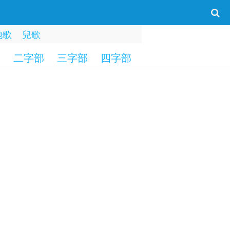
地歌
兒歌
部
二字部
三字部
四字部
五字部
六字部