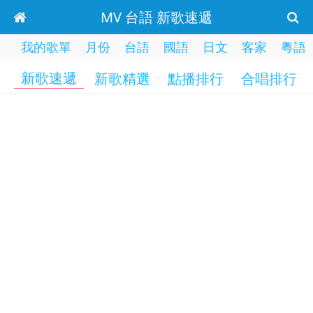
MV 台語 新歌速遞
我的歌單
月份
台語
國語
日文
客家
粵語
新歌速遞
新歌精選
點播排行
合唱排行